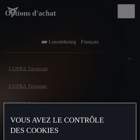
Options d'achat
Luxembourg
Français
CUPRA Tavascan
CUPRA Terramar
CUPRA Formentor
VOUS AVEZ LE CONTRÔLE
CUPRA Leon
DES COOKIES
CUPRA Leon Sportstourer