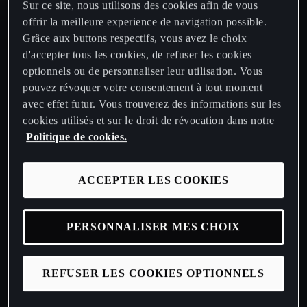
Sur ce site, nous utilisons des cookies afin de vous
offrir la meilleure experience de navigation possible.
CUPRA Born
Grâce aux buttons respectifs, vous avez le choix
d'accepter tous les cookies, de refuser les cookies
optionnels ou de personnaliser leur utilisation. Vous
Nouvelle CUPRA Raval 2026
pouvez révoquer votre consentement à tout moment
avec effet futur. Vous trouverez des informations sur les
Nouvelle CUPRA Born 2026
cookies utilisés et sur le droit de révocation dans notre
Politique de cookies.
Demander un essai routier
ACCEPTER LES COOKIES
Nos offres CUPRA
PERSONNALISER MES CHOIX
Demander une offre
REFUSER LES COOKIES OPTIONNELS
Configurez votre CUPRA