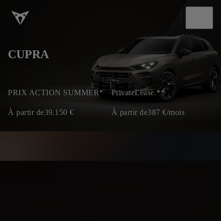
CUPRA
|
PRIX ACTION SUMMER*
PrivateLease.**
À partir de
39.150
€
À partir de
387
€/mois