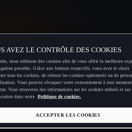
Luxembourg
Français
S AVEZ LE CONTRÔLE DES COOKIES
site, nous utilisons des cookies afin de vous offrir la meilleure ex
gation possible. Grâce aux buttons respectifs, vous avez le choix
ter tous les cookies, de refuser les cookies optionnels ou de perso
ier
Stations de recharges publiques
Prendre un re
tilisation. Vous pouvez révoquer votre consentement à tout moment
utur. Vous trouverez des informations sur les cookies utilisés et sur 
Calculez vos économies en CUPRA
Manuels CU
ocation dans notre
Politique de cookies.
électrique
CUPRA Conn
Calculez l'autonomie de votre
ACCEPTER LES COOKIES
PRA
Accessoires 
véhicule électrique