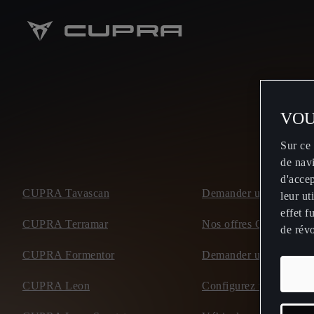
VOU
Sur ce 
de navi
d'accep
CUPRA Tavascan
Demander un essai rout
leur u
effet f
CUPRA Terramar
Nos offres CUPRA
de rév
CUPRA Formentor
Demander une offre
CUPRA Leon
Configurez votre CU