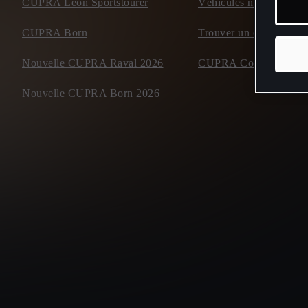
CUPRA Leon Sportstourer
Véhicules neufs disponi
CUPRA Born
Trouver un concessiona
Nouvelle CUPRA Raval 2026
CUPRA Collection
Nouvelle CUPRA Born 2026