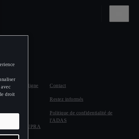
perience
nnaliser
ndez-vous en ligne
Contact
 avec
le droit
PRA
Restez informés
ect
Politique de confidentialité de
l'ADAS
de transport CUPRA