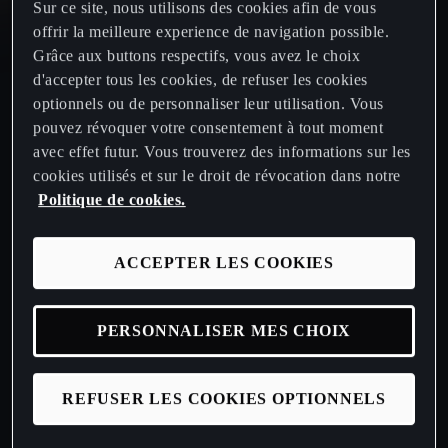
Sur ce site, nous utilisons des cookies afin de vous
offrir la meilleure experience de navigation possible.
CUPRA Born
Grâce aux buttons respectifs, vous avez le choix
d'accepter tous les cookies, de refuser les cookies
optionnels ou de personnaliser leur utilisation. Vous
Nouvelle CUPRA Raval 2026
pouvez révoquer votre consentement à tout moment
avec effet futur. Vous trouverez des informations sur les
Nouvelle CUPRA Born 2026
cookies utilisés et sur le droit de révocation dans notre
Politique de cookies.
Demander un essai routier
ACCEPTER LES COOKIES
Nos offres CUPRA
PERSONNALISER MES CHOIX
Demander une offre
REFUSER LES COOKIES OPTIONNELS
Configurez votre CUPRA