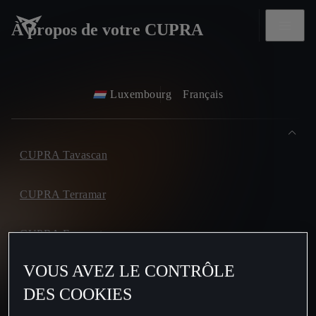
À propos de votre CUPRA
Luxembourg
Français
CUPRA Tavascan
CUPRA Terramar
CUPRA Formentor
VOUS AVEZ LE CONTRÔLE
CUPRA Leon
DES COOKIES
CUPRA Leon Sportstourer