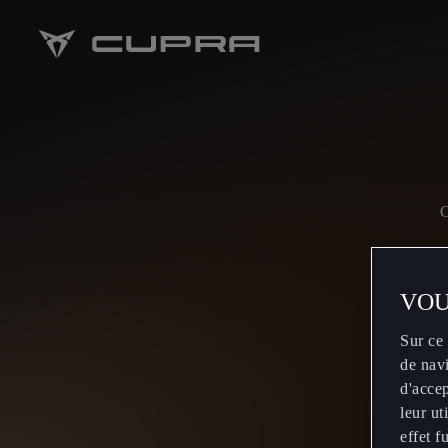
VOU
Sur ce 
de navi
d'accep
leur u
effet f