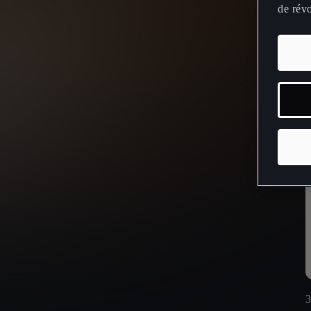
de rév
E