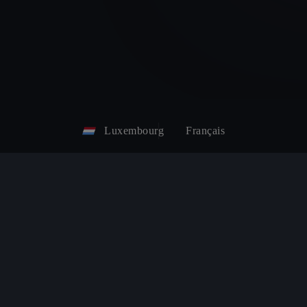
Luxembourg
Français
ier
Stations de recharges publiques
Prendre un re
Calculez vos économies en CUPRA
Manuels CU
électrique
CUPRA Conn
Calculez l'autonomie de votre
PRA
Accessoires 
véhicule électrique