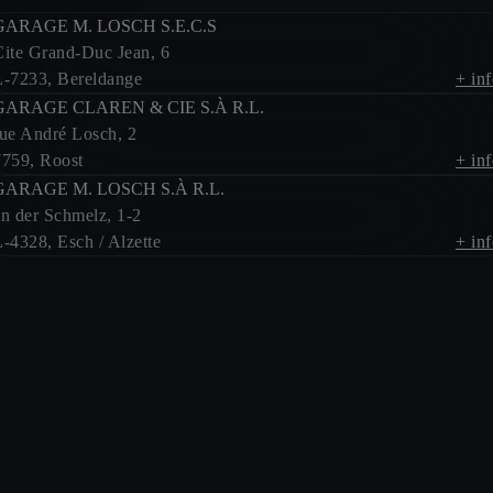
GARAGE M. LOSCH S.E.C.S
Cite Grand-Duc Jean, 6
E-mail *
L-7233, Bereldange
+ in
GARAGE CLAREN & CIE S.À R.L.
rue André Losch, 2
7759, Roost
+ in
GARAGE M. LOSCH S.À R.L.
Code
Téléphone *
an der Schmelz, 1-2
+352
-4328, Esch / Alzette
+ in
Votre Message