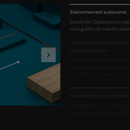
Stationnement autonome.
Simplicité. Choisissez un espa
vous guider de manière aut
Vision supérieure.
Stationnement parfaitement 
View vous offre une vision d
vous aider à vous garer dans l
Assistant de sortie de stat
L'assistant de sortie de stati
environs, pour éviter les colli