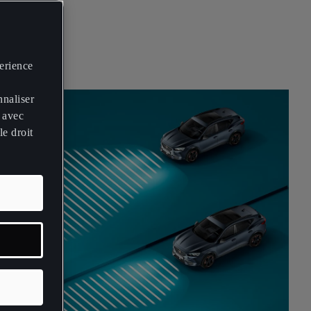
perience
nnaliser
 avec
le droit