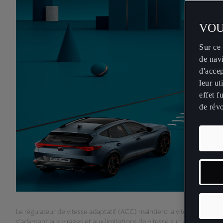
VOU
Sur ce 
de navi
d'accep
leur u
effet f
de rév
Le régulateur de vitesse adaptatif (ACC) maintient la vitesse définie 
s’adaptant aux virages et aux limitations de vitesse sur la route.