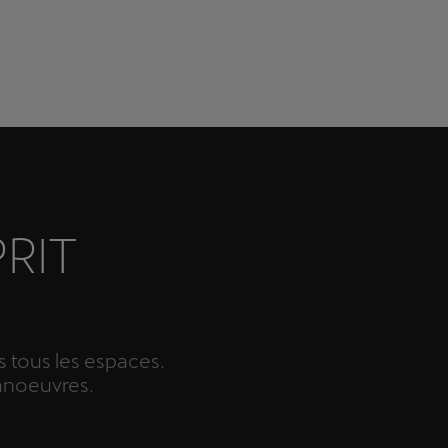
RIT
 tous les espaces.
manoeuvres.