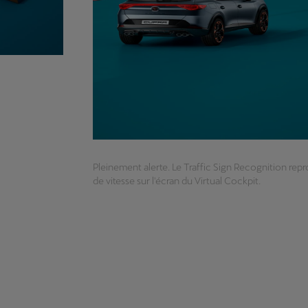
Pleinement alerte. Le Traffic Sign Recognition repr
de vitesse sur l'écran du Virtual Cockpit.