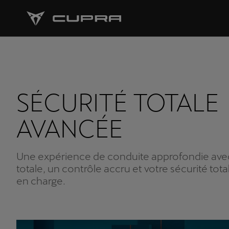
SÉCURITÉ TOTALE
AVANCÉE
Une expérience de conduite approfondie avec
totale, un contrôle accru et votre sécurité tot
en charge.