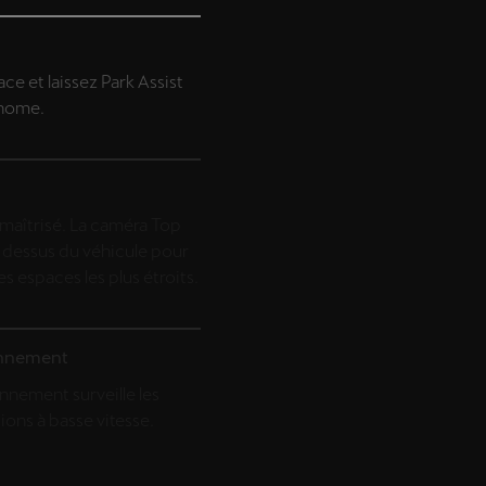
ce et laissez Park Assist
onome.
maîtrisé. La caméra Top
u dessus du véhicule pour
es espaces les plus étroits.
ionnement
onnement surveille les
sions à basse vitesse.