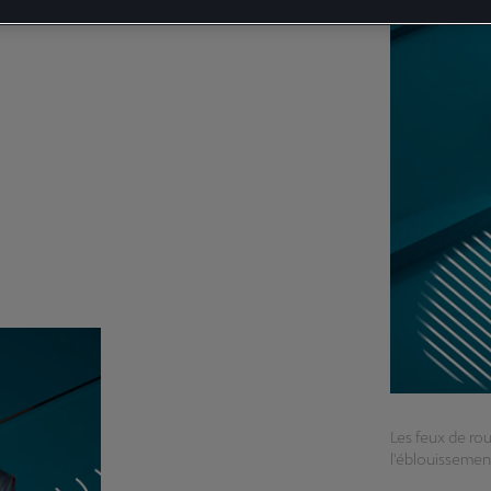
Les feux de rou
l'éblouissemen