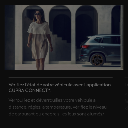
Vérifiez l’état de votre véhicule avec l’application
L
CUPRA CONNECT*.
A
Verrouillez et déverrouillez votre véhicule à
f
distance, réglez la température, vérifiez le niveau
k
de carburant ou encore si les feux sont allumés/
éteints.