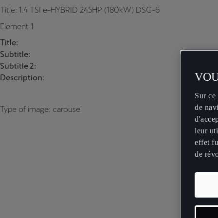
Title: 1.4 TSI e-HYBRID 245HP (180kW) DSG-6
Element 1
Title:
Subtitle:
Subtitle 2:
VOU
Description:
Sur ce 
de navi
Type of image: carousel
d'accep
leur u
effet f
de rév