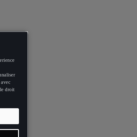
perience
nnaliser
 avec
le droit