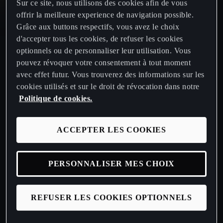
Sur ce site, nous utilisons des cookies afin de vous
offrir la meilleure experience de navigation possible.
CUPRA Born
Grâce aux buttons respectifs, vous avez le choix
d'accepter tous les cookies, de refuser les cookies
Nouvelle CUPRA Raval 2026
optionnels ou de personnaliser leur utilisation. Vous
pouvez révoquer votre consentement à tout moment
avec effet futur. Vous trouverez des informations sur les
Nouvelle CUPRA Born 2026
cookies utilisés et sur le droit de révocation dans notre
Politique de cookies.
Demander un essai routier
ACCEPTER LES COOKIES
Nos offres CUPRA
PERSONNALISER MES CHOIX
Demander une offre
REFUSER LES COOKIES OPTIONNELS
Configurez votre CUPRA