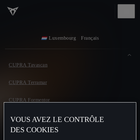
Luxembourg
Français
CUPRA Tavascan
CUPRA Terramar
CUPRA Formentor
CUPRA Leon
VOUS AVEZ LE CONTRÔLE
DES COOKIES
CUPRA Leon Sportstourer