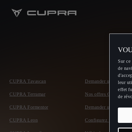
VOU
Sur ce 
de navi
d'accep
CUPRA Tavascan
Demander un essai rout
leur u
effet f
CUPRA Terramar
Nos offres CUPRA
de rév
CUPRA Formentor
Demander une offre
CUPRA Leon
Configurez votre CU