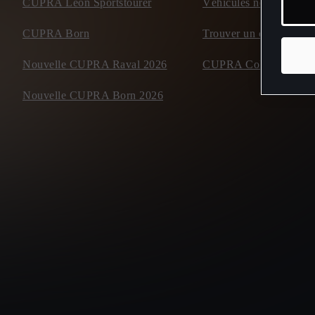
CUPRA Leon Sportstourer
Véhicules neufs disponi
CUPRA Born
Trouver un concessiona
Nouvelle CUPRA Raval 2026
CUPRA Collection
Nouvelle CUPRA Born 2026