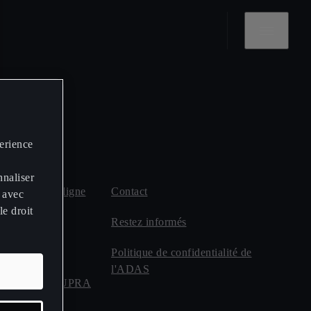
perience
nnaliser
ndez-vous en ligne
Contact
 avec
le droit
PRA
Restez informés
ect
Politique de confidentialité de
l'ADAS
de transport CUPRA