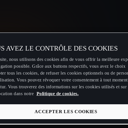
Luxembourg
Français
S AVEZ LE CONTRÔLE DES COOKIES
site, nous utilisons des cookies afin de vous offrir la meilleure ex
gation possible. Grâce aux buttons respectifs, vous avez le choix
ter tous les cookies, de refuser les cookies optionnels ou de perso
ier
Stations de recharges publiques
Prendre un re
tilisation. Vous pouvez révoquer votre consentement à tout moment
utur. Vous trouverez des informations sur les cookies utilisés et sur 
Calculez vos économies en CUPRA
Manuels CU
ocation dans notre
Politique de cookies.
électrique
CUPRA Conn
Calculez l'autonomie de votre
ACCEPTER LES COOKIES
PRA
Accessoires 
véhicule électrique